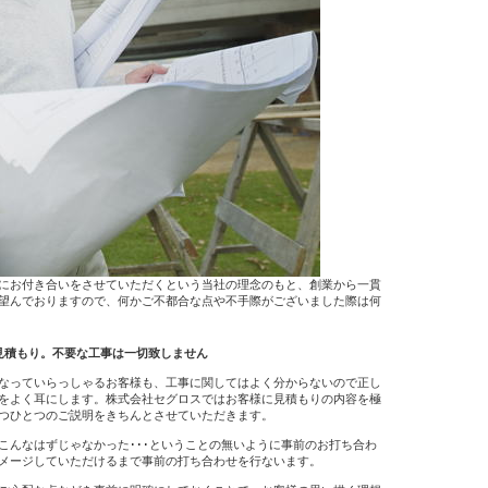
にお付き合いをさせていただくという当社の理念のもと、創業から一貫
望んでおりますので、何かご不都合な点や不手際がございました際は何
見積もり。不要な工事は一切致しません
なっていらっしゃるお客様も、工事に関してはよく分からないので正し
をよく耳にします。株式会社セグロスではお客様に見積もりの内容を極
つひとつのご説明をきちんとさせていただきます。
こんなはずじゃなかった･･･ということの無いように事前のお打ち合わ
メージしていただけるまで事前の打ち合わせを行ないます。